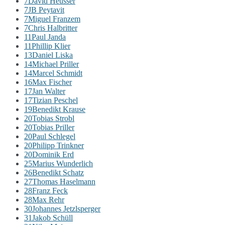
7
David Heusser
7
JB Peytavit
7
Miguel Franzem
7
Chris Halbritter
11
Paul Janda
11
Phillip Klier
13
Daniel Liska
14
Michael Priller
14
Marcel Schmidt
16
Max Fischer
17
Jan Walter
17
Tizian Peschel
19
Benedikt Krause
20
Tobias Strobl
20
Tobias Priller
20
Paul Schlegel
20
Philipp Trinkner
20
Dominik Erd
25
Marius Wunderlich
26
Benedikt Schatz
27
Thomas Haselmann
28
Franz Feck
28
Max Rehr
30
Johannes Jetzlsperger
31
Jakob Schüll