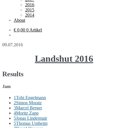
2016
2015
2014
About
€ 0,00
0 Artikel
09.07.2016
Landshut 2016
Results
Jam
1
Tobi Engelmann
2
Simon Moratz
3
Marcel Berger
4
Moritz Zapp
5
Jonas Lindermair
5
Thomas Untheim