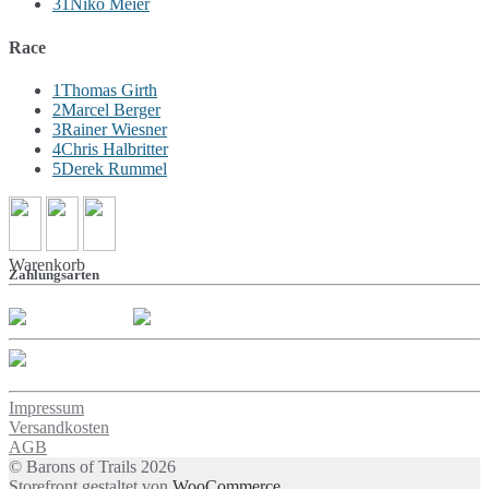
31
Niko Meier
Race
1
Thomas Girth
2
Marcel Berger
3
Rainer Wiesner
4
Chris Halbritter
5
Derek Rummel
Warenkorb
Zahlungsarten
Impressum
Versandkosten
AGB
© Barons of Trails 2026
Storefront gestaltet von
WooCommerce
.