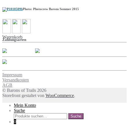
Photo: Photocrew Barons Sommer 2015
Warenkorb
Zahlungsarten
Impressum
Versandkosten
AGB
© Barons of Trails 2026
Storefront gestaltet von
WooCommerce
.
Mein Konto
Suche
Suche
Suche
nach:
0