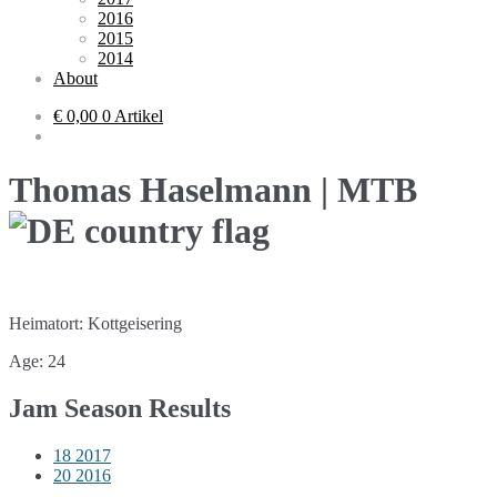
2016
2015
2014
About
€ 0,00
0 Artikel
Thomas Haselmann | MTB
Heimatort: Kottgeisering
Age: 24
Jam Season Results
18
2017
20
2016