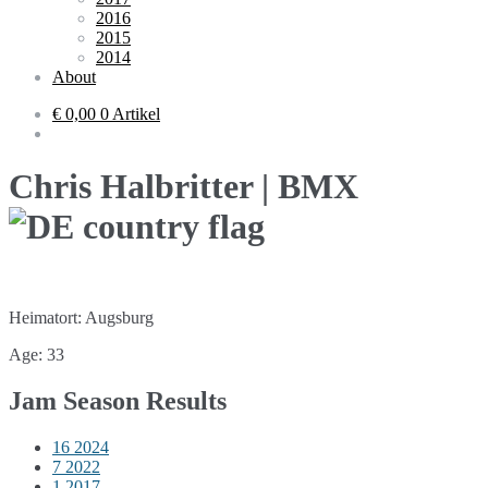
2016
2015
2014
About
€ 0,00
0 Artikel
Chris Halbritter | BMX
Heimatort: Augsburg
Age: 33
Jam Season Results
16
2024
7
2022
1
2017