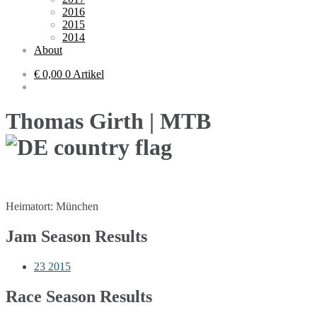
2016
2015
2014
About
€ 0,00
0 Artikel
Thomas Girth | MTB
Heimatort: München
Jam Season Results
23
2015
Race Season Results