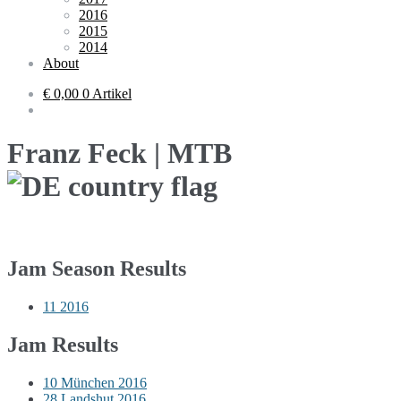
2016
2015
2014
About
€ 0,00
0 Artikel
Franz Feck | MTB
Jam Season Results
11
2016
Jam Results
10
München 2016
28
Landshut 2016