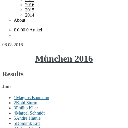
2016
2015
2014
About
€ 0,00
0 Artikel
06.08.2016
München 2016
Results
Jam
1
Magnus Baumann
2
Kobi Sturm
3
Phillip Klier
4
Marcel Schmidt
5
Andre Häutle
5
Dominik Erd