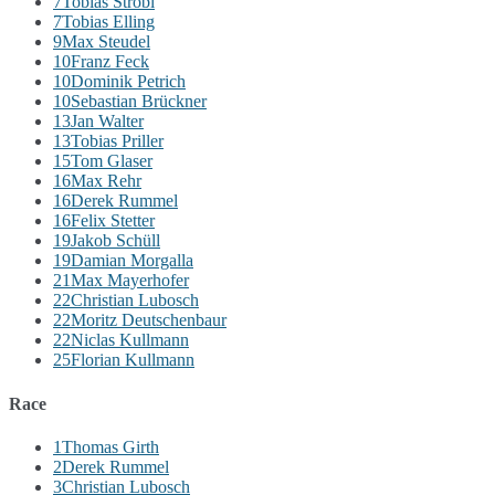
7
Tobias Strobl
7
Tobias Elling
9
Max Steudel
10
Franz Feck
10
Dominik Petrich
10
Sebastian Brückner
13
Jan Walter
13
Tobias Priller
15
Tom Glaser
16
Max Rehr
16
Derek Rummel
16
Felix Stetter
19
Jakob Schüll
19
Damian Morgalla
21
Max Mayerhofer
22
Christian Lubosch
22
Moritz Deutschenbaur
22
Niclas Kullmann
25
Florian Kullmann
Race
1
Thomas Girth
2
Derek Rummel
3
Christian Lubosch