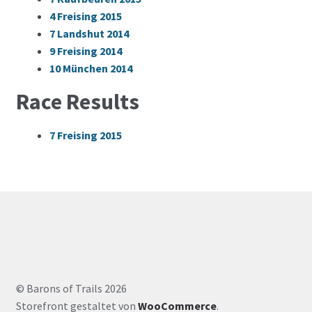
4
Freising 2015
7
Landshut 2014
9
Freising 2014
10
München 2014
Race Results
7
Freising 2015
© Barons of Trails 2026
Storefront gestaltet von
WooCommerce
.