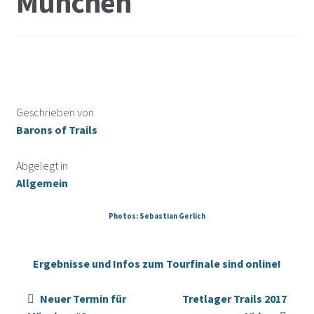
München
2017
2016
2015
Geschrieben von
Barons of Trails
2014
Abgelegt in
Allgemein
About
Photos: Sebastian Gerlich
Ergebnisse und Infos zum Tourfinale sind online!
Beitragsnavigation
Neuer Termin für
Tretlager Trails 2017