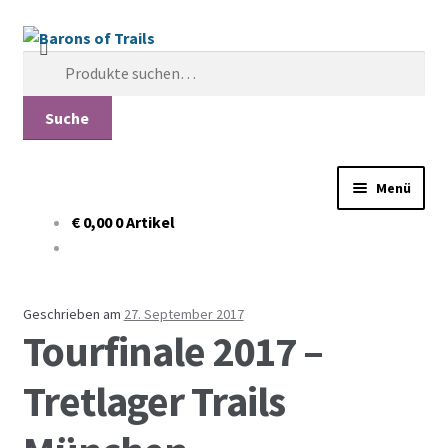
Zur
Springe
Navigation
zum
Suche
springen
Inhalt
nach:
Suche
Menü
€ 0,00
0 Artikel
Shop
Tour
Geschrieben am
27. September 2017
Tourfinale 2017 –
2024
Tretlager Trails
2022
2019