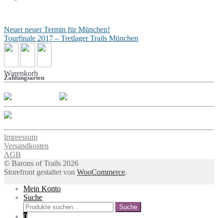
Beitragsnavigation
Neuer neuer Termin für München!
Tourfinale 2017 – Tretlager Trails München
Warenkorb
Zahlungsarten
Impressum
Versandkosten
AGB
© Barons of Trails 2026
Storefront gestaltet von
WooCommerce
.
Mein Konto
Suche
Suche
Suche
nach:
0