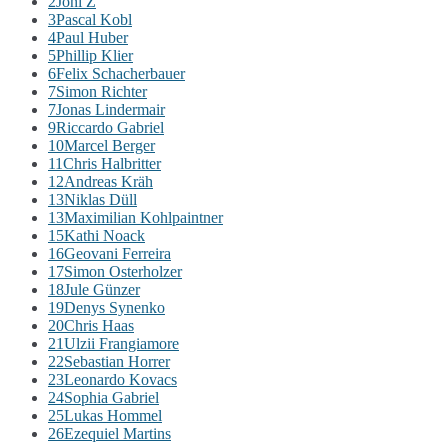
2
Joni Z
3
Pascal Kobl
4
Paul Huber
5
Phillip Klier
6
Felix Schacherbauer
7
Simon Richter
7
Jonas Lindermair
9
Riccardo Gabriel
10
Marcel Berger
11
Chris Halbritter
12
Andreas Kräh
13
Niklas Düll
13
Maximilian Kohlpaintner
15
Kathi Noack
16
Geovani Ferreira
17
Simon Osterholzer
18
Jule Günzer
19
Denys Synenko
20
Chris Haas
21
Ulzii Frangiamore
22
Sebastian Horrer
23
Leonardo Kovacs
24
Sophia Gabriel
25
Lukas Hommel
26
Ezequiel Martins