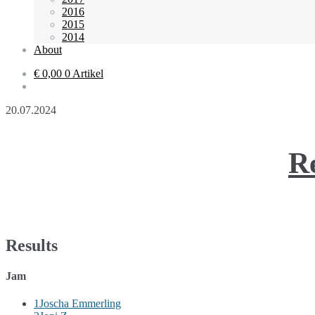
2016
2015
2014
About
€ 0,00
0 Artikel
20.07.2024
R
Results
Jam
1
Joscha Emmerling