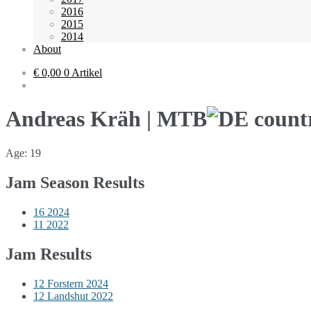
2016
2015
2014
About
€ 0,00
0 Artikel
Andreas Kräh | MTB
Age: 19
Jam Season Results
16
2024
11
2022
Jam Results
12
Forstern 2024
12
Landshut 2022