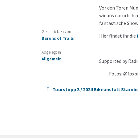
Beitragsnavigatio
Vor den Toren Mün
wir uns natürlich
fantastische Show
Geschrieben von
Hier findet ihr die
Barons of Trails
Abgelegt in
Allgemein
Supported by Radio
Fotos: @foxpi
Tourstopp 3 / 2024 Bikeanstalt Starnb