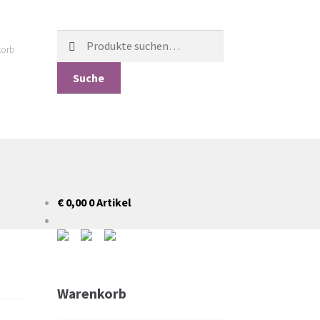
Suche
orb
nach:
Suche
€ 0,00
0 Artikel
Warenkorb