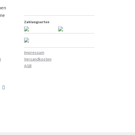
nen
ine
Zahlungsarten
Impressum
Versandkosten
d
AGB