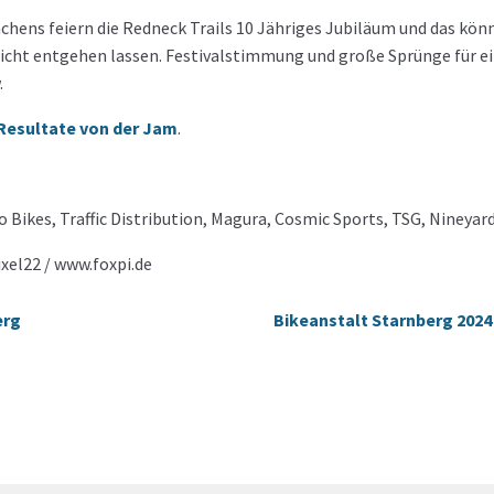
n
chens feiern die Redneck Trails 10 Jähriges Jubiläum und das kön
 nicht entgehen lassen. Festivalstimmung und große Sprünge für e
.
Resultate von der Jam
.
 Bikes, Traffic Distribution, Magura, Cosmic Sports, TSG, Nineyar
xel22 / www.foxpi.de
erg
Bikeanstalt Starnberg 2024