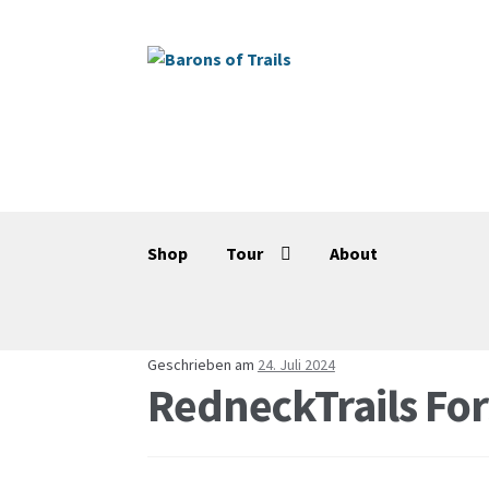
Zur
Springe
Navigation
zum
springen
Inhalt
Shop
Tour
About
Geschrieben am
24. Juli 2024
RedneckTrails For