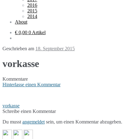
2016
2015
2014
About
€ 0,00
0 Artikel
Geschrieben am
18. September 2015
vorkasse
Kommentare
Hinterlasse einen Kommentar
Beitragsnavigation
vorkasse
Schreibe einen Kommentar
Du musst
angemeldet
sein, um einen Kommentar abzugeben.