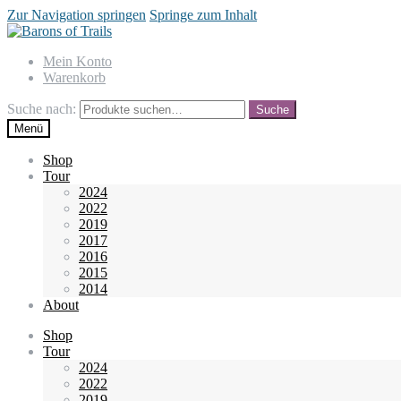
Zur Navigation springen
Springe zum Inhalt
Mein Konto
Warenkorb
Suche nach:
Suche
Menü
Shop
Tour
2024
2022
2019
2017
2016
2015
2014
About
Shop
Tour
2024
2022
2019