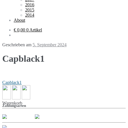
2016
2015
2014
About
€ 0,00
0 Artikel
Geschrieben am
5. September 2024
Capblack1
Beitragsnavigation
Capblack1
Warenkorb
Zahlungsarten