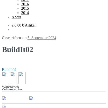
2016
2015
2014
About
€ 0,00
0 Artikel
Geschrieben am
5. September 2024
BuildIt02
Beitragsnavigation
BuildIt02
Warenkorb
Zahlungsarten