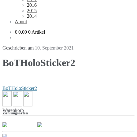
2016
2015
2014
About
€ 0,00
0 Artikel
Geschrieben am
10. September 2021
BoTHoloSticker2
Beitragsnavigation
BoTHoloSticker2
Warenkorb
Zahlungsarten