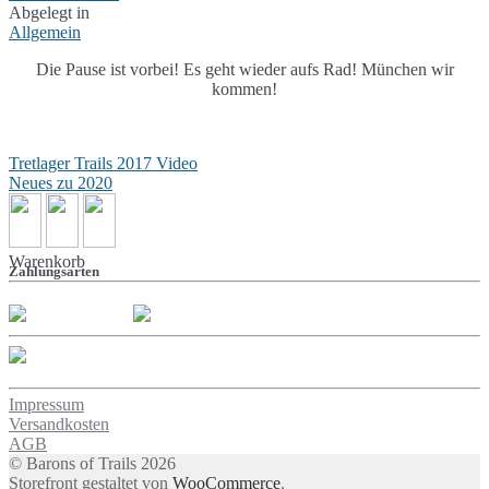
Abgelegt in
Allgemein
Die Pause ist vorbei! Es geht wieder aufs Rad! München wir
kommen!
Beitragsnavigation
Tretlager Trails 2017 Video
Neues zu 2020
Warenkorb
Zahlungsarten
Impressum
Versandkosten
AGB
© Barons of Trails 2026
Storefront gestaltet von
WooCommerce
.