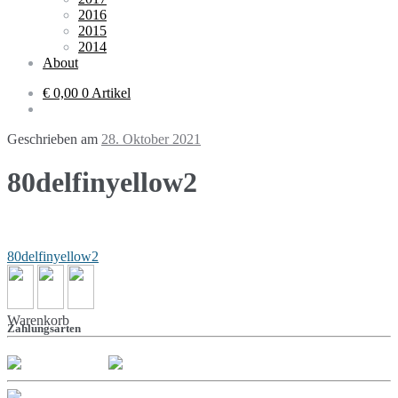
2016
2015
2014
About
€ 0,00
0 Artikel
Geschrieben am
28. Oktober 2021
80delfinyellow2
Beitragsnavigation
80delfinyellow2
Warenkorb
Zahlungsarten