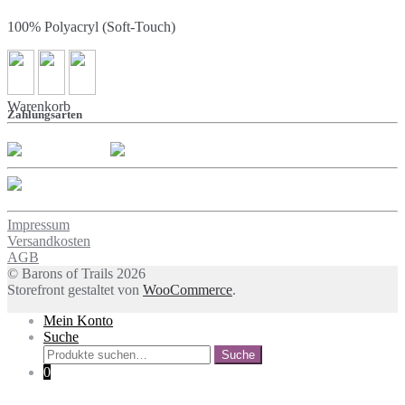
100% Polyacryl (Soft-Touch)
Warenkorb
Zahlungsarten
Impressum
Versandkosten
AGB
© Barons of Trails 2026
Storefront gestaltet von
WooCommerce
.
Mein Konto
Suche
Suche
Suche
nach:
0