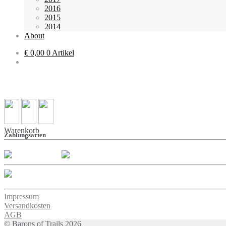
2016
2015
2014
About
€ 0,00
0 Artikel
Warenkorb
Zahlungsarten
Impressum
Versandkosten
AGB
© Barons of Trails 2026